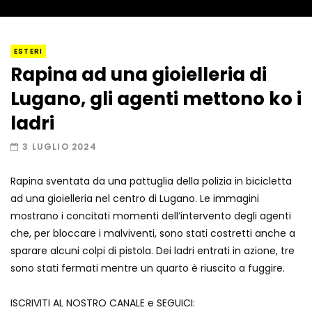
I “lava” you! Il vulcano romantico
ESTERI
Rapina ad una gioielleria di
Lugano, gli agenti mettono ko i
Amiocuggino fa saltare in aria il drone
ladri
3 LUGLIO 2024
Rapina sventata da una pattuglia della polizia in bicicletta
Record di baci in 30 secondi
ad una gioielleria nel centro di Lugano. Le immagini
mostrano i concitati momenti dell’intervento degli agenti
che, per bloccare i malviventi, sono stati costretti anche a
sparare alcuni colpi di pistola. Dei ladri entrati in azione, tre
Due navi USA si scontrano in mare
sono stati fermati mentre un quarto è riuscito a fuggire.
ISCRIVITI AL NOSTRO CANALE e SEGUICI: