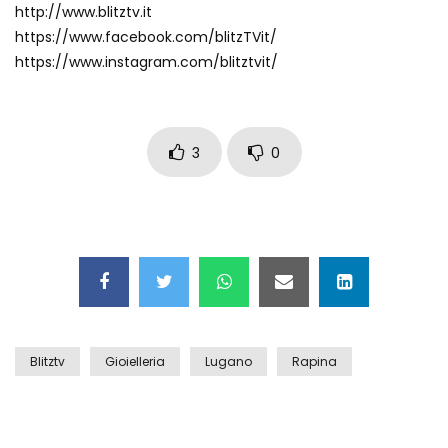
http://www.blitztv.it
Auto coperta dal letame dopo
https://www.facebook.com/blitzTVit/
incidente
https://www.instagram.com/blitztvit/
Nei casinò arriva il cambio oro
automatico
3
0
Esplode cabina elettrica sotterranea
Grattacielo crolla per un incendio
Blitztv
Gioielleria
Lugano
Rapina
Il gelo estremo crea un vulcano
incredibile