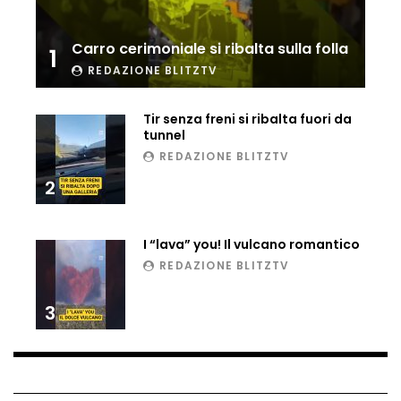
Ucraina, ecco come gli F16 intercettano
i droni russi
Carro cerimoniale si ribalta sulla folla
1
REDAZIONE BLITZTV
Tir bloccato sul passaggio a livello:
Tir senza freni si ribalta fuori da
treno lo distrugge
tunnel
REDAZIONE BLITZTV
2
Parco divertimenti, attrazione cede
all’improvviso
I “lava” you! Il vulcano romantico
REDAZIONE BLITZTV
Auto fuori controllo in Guatemala,
tragedia a Petén
3
Russia sotto zero: fiumi congelati e navi
rompighiaccio a Mosca