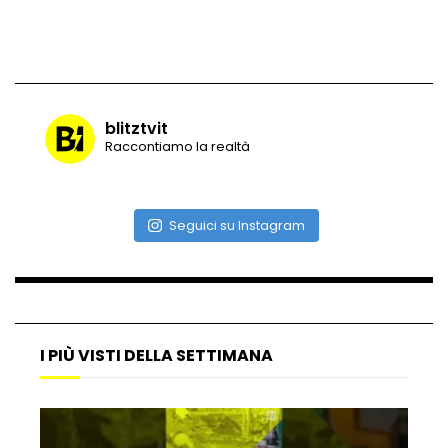
Vulcano di ghiaccio a New York #neve
#snow
blitztvit
Raccontiamo la realtà
Ammiocuggino con la ruspa… finisce
male
Seguici su Instagram
Atterraggio di emergenza tra le auto:
attimi di paura
I PIÙ VISTI DELLA SETTIMANA
Incidente aereo a Mogadiscio, aereo
perde il controllo