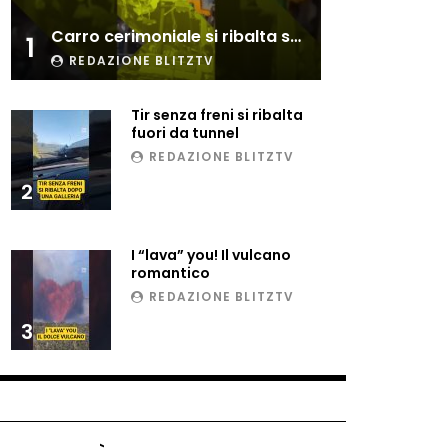
Esplode cabina elettrica
Carro cerimoniale si ribalta sulla folla
sotterranea
1
REDAZIONE BLITZTV
Tir senza freni si ribalta
Grattacielo crolla per un
fuori da tunnel
incendio
REDAZIONE BLITZTV
2
Il gelo estremo crea un
vulcano incredibile
I “lava” you! Il vulcano
romantico
REDAZIONE BLITZTV
Vulcano di ghiaccio a New
3
York #neve #snow
Ammiocuggino con la ruspa…
finisce male