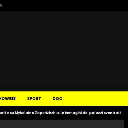
TV
HOWBIZ
SPORT
DOC
notte su Mykolaiv e Zaporizhzhia: le immagini dei palazzi sventrati