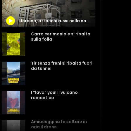
Ucraina, attacchi russi nella notte su Mykolaiv e Zaporizhzhia: le immagini dei palazzi sventrati
Carro cerimoniale si ribalta
sulla folla
Tir senza freni si ribalta fuori
da tunnel
I “lava” you! Il vulcano
romantico
Amiocuggino fa saltare in
aria il drone