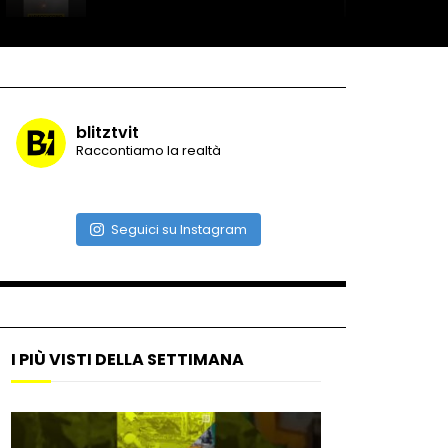
Record di baci in 30 secondi
blitztvit
Raccontiamo la realtà
Due navi USA si scontrano in
mare
Seguici su Instagram
Auto coperta dal letame
dopo incidente
I PIÙ VISTI DELLA SETTIMANA
Nei casinò arriva il cambio
oro automatico