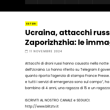
ESTERI
Ucraina, attacchi russ
Zaporizhzhia: le immag
11 NOVEMBRE 2024
Attacchi di droni russi hanno causato nella notte m
dell’Ucraina. Lo hanno riferito su Telegram il gov
quanto riporta l’agenzia di stampa France Presse. “S
e tutti i servizi di emergenza sono sul campo”, ha
bambino di 4 anni, una ragazza di 15 e un ragazzo 
ISCRIVITI AL NOSTRO CANALE e SEGUICI:
http://www.blitztv.it